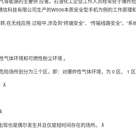
等能源的主要供 应者。石油化工企业工作人员经常处于爆炸危险
讯通信科技有限公司生产的W506本质安全型手机为例的工作原理
,在无线应用 过程中,涉及到“终端安全”、“传输线路安全”、“
性气体环境和可燃性粉尘环境 。
划分为三个区，即：对爆炸性气体环境，为 0 区、 1 区和 2 
： 

出现也是偶尔发生并且仅是短时间存在的场所。 