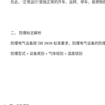
在此，“正常运行”是指正常的开车、运转、停车，易燃
二、 防爆标志解析
防爆电气设备按 GB 3836 标准要求，防爆电气设备的
防爆型式 + 设备类别 + 气体组别 + 温度组别