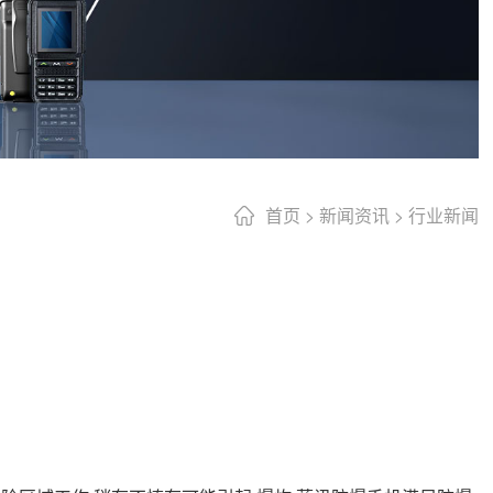
首页
>
新闻资讯
>
行业新闻