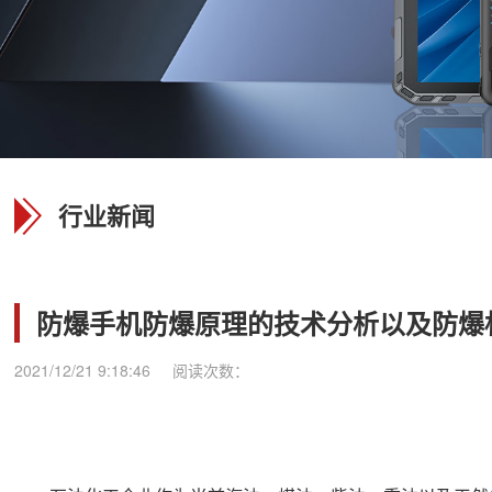
行业新闻
防爆手机防爆原理的技术分析以及防爆
2021/12/21 9:18:46
阅读次数：