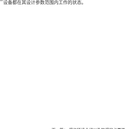
工厂设备都在其设计参数范围内工作的状态。